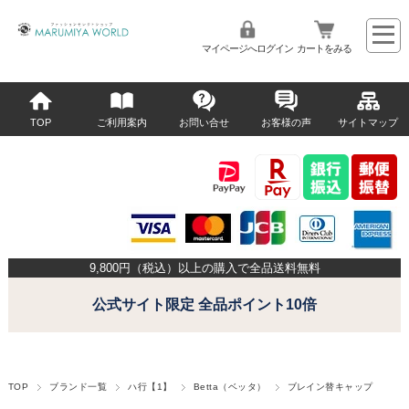
マイページへログイン
カートをみる
TOP
ご利用案内
お問い合せ
お客様の声
サイトマップ
9,800
円（税込）以上の購入で全品送料無料
公式サイト限定 全品ポイント10倍
TOP
ブランド一覧
ハ行【1】
Betta（ベッタ）
ブレイン替キャップ