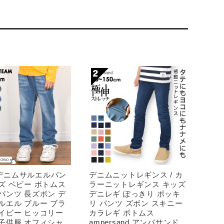
デニムサルエルパン
デニムニットレギンス / カ
ズ ベビー ボトムス
ラーニットレギンス キッズ
パンツ 長ズボン デ
デニレギ ぽっきり ポッキ
ルエル ブルー ブラ
リ パンツ ズボン スキニー
ネイビー ヒッコリー
カラレギ ボトムス
 子供服 オフィシャ
ampersand アンパサンド