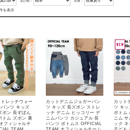
並び順：
在庫：
4件を表示
ストレッチウォー
カットデニムジョガーパン
カット
パンツ キッズ
ツ キッズ 長ズボン ストレ
ツ キッ
ズボン 長ずぼん
ッチ デニム ヒッコリー デ
ボトム 
ボトム ズボン 裏
ニムパンツ カジュアル 長
ニム サ
 オフィシャルチ
パンツ ボトムス OFFICIAL
ック 
CIAL TEAM
TEAM オフィシャルチーム
子ども