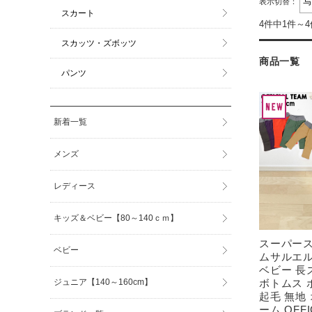
表示切替：
スカート
4件中1件～
スカッツ・ズボッツ
商品一覧
パンツ
新着一覧
メンズ
レディース
キッズ＆ベビー【80～140ｃｍ】
スーパー
ベビー
ムサルエル
ベビー 長
ジュニア【140～160cm】
ボトムス 
起毛 無地
ーム OFFI