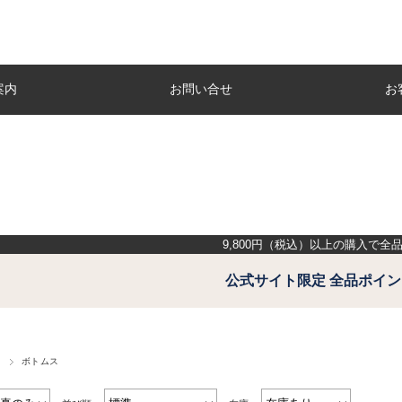
案内
お問い合せ
お
9,800
円（税込）以上の購入で全
公式サイト限定 全品ポイン
ー
ボトムス