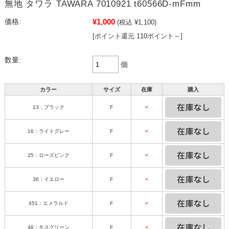
無地 タワラ TAWARA 7010921 t60566D-mFmm
¥1,000
価格:
(税込 ¥1,100)
[ポイント還元 110ポイント～]
数量:
個
カラー
サイズ
在庫
購入
13：ブラック
F
×
16：ライトグレー
F
×
25：ローズピンク
F
×
36：イエロー
F
×
451：エメラルド
F
×
46：モスグリーン
F
×