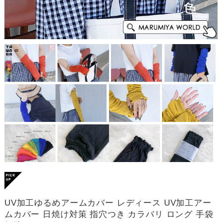
UV加工ゆるめアームカバー レディース UV加工アー
ムカバー 日焼け対策 指穴つき カラバリ ロング 手袋