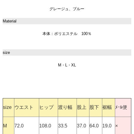
グレージュ、ブルー
Material
本体：ポリエステル 100％
size
M・L・XL
size
ウエスト
ヒップ
渡り幅
股上
股下
裾幅
ﾒｰﾙ便
M
72.0
108.0
33.5
37.0
64.0
19.0
×